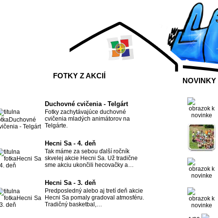
FOTKY Z AKCIÍ
NOVINKY
Duchovné cvičenia - Telgárt
Fotky zachytávajúce duchovné
cvičenia mladých animátorov na
Telgárte.
Hecni Sa - 4. deň
Tak máme za sebou ďalší ročník
skvelej akcie Hecni Sa. Už tradične
sme akciu ukončili hecovačky a…
Hecni Sa - 3. deň
Predposledný alebo aj tretí deň akcie
Hecni Sa pomaly gradoval atmosféru.
Tradičný basketbal,…