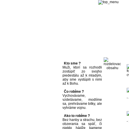
Kto sme ?
Muži, ktorí sa rozhodli
zostúpiť zo svojho
piedestálu až k mladým,
aby sme vystúpili s nimi
až k Bohu.
Čo robíme ?
Vychovávame,
vzdelávame, modlíme
sa, prehrávame bitky, ale
vyhráme vojnu.
Ako to robíme ?
Bez hanby a strachu, bez
obzerania sa späť, či
niekto hádže kamene