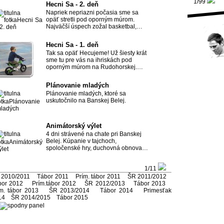
1/99
Hecni Sa - 2. deň
Napriek nepriazni počasia sme sa
opäť stretli pod oporným múrom.
Najväčší úspech zožal basketbal,…
Hecni Sa - 1. deň
Tak sa opäť Hecujeme! Už šiesty krát
sme tu pre vás na ihriskách pod
oporným múrom na Rudohorskej.…
Plánovanie mladých
Plánovanie mladých, ktoré sa
uskutočnilo na Banskej Belej.
Animátorský výlet
4 dni strávené na chate pri Banskej
Belej. Kúpanie v tajchoch,
spoločenské hry, duchovná obnova…
1/11
 2010/2011
Tábor 2011
Prím. tábor 2011
ŠR 2011/2012
bor 2012
Prím.tábor 2012
ŠR 2012/2013
Tábor 2013
m. tábor 2013
ŠR 2013/2014
Tábor 2014
Primesťak
14
ŠR 2014/2015
Tábor 2015