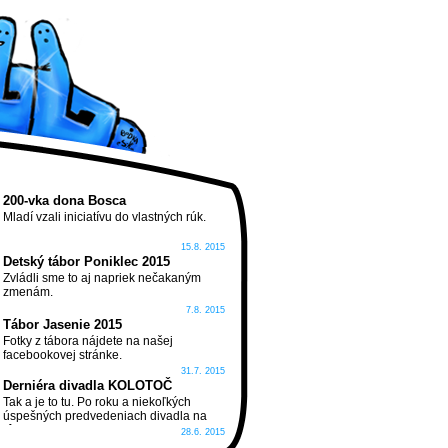
200-vka dona Bosca
Mladí vzali iniciatívu do vlastných rúk.
15.8. 2015
Detský tábor Poniklec 2015
Zvládli sme to aj napriek nečakaným
zmenám.
7.8. 2015
Tábor Jasenie 2015
Fotky z tábora nájdete na našej
facebookovej stránke.
31.7. 2015
Derniéra divadla KOLOTOČ
Tak a je to tu. Po roku a niekoľkých
úspešných predvedeniach divadla na
rôznych miestach Slovenska sa jeho
28.6. 2015
púť skončila tam, kde sa narodilo...