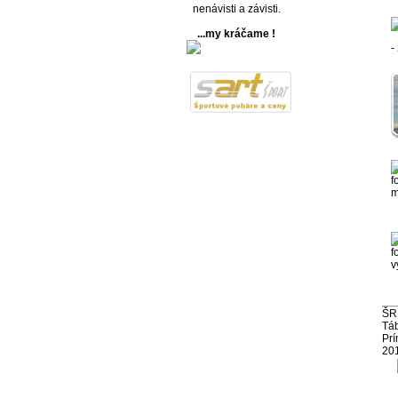
nenávisti a závisti.
...my kráčame !
ŠR
Tá
Prí
20