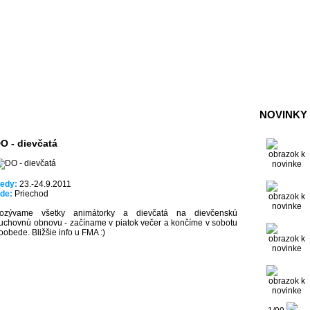
NOVINKY
O - dievčatá
edy:
23.-24.9.2011
de:
Priechod
ozývame všetky animátorky a dievčatá na dievčenskú
uchovnú obnovu - začíname v piatok večer a končíme v sobotu
oobede. Bližšie info u FMA :)