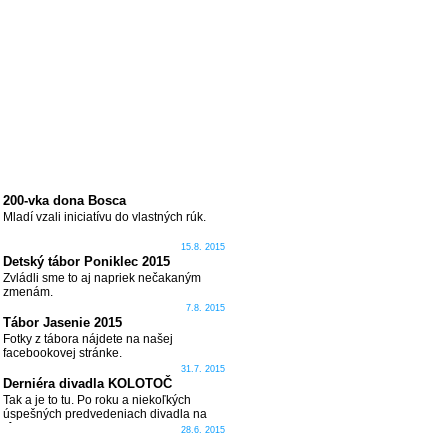
200-vka dona Bosca
Mladí vzali iniciatívu do vlastných rúk.
15.8. 2015
Detský tábor Poniklec 2015
Zvládli sme to aj napriek nečakaným
zmenám.
7.8. 2015
Tábor Jasenie 2015
Fotky z tábora nájdete na našej
facebookovej stránke.
31.7. 2015
Derniéra divadla KOLOTOČ
Tak a je to tu. Po roku a niekoľkých
úspešných predvedeniach divadla na
rôznych miestach Slovenska sa jeho
28.6. 2015
púť skončila tam, kde sa narodilo...