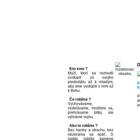
D
Kto sme ?
Muži, ktorí sa rozhodli
zostúpiť zo svojho
piedestálu až k mladým,
K
aby sme vystúpili s nimi až
K
k Bohu.
P
Čo robíme ?
d
Vychovávame,
p
vzdelávame, modlíme sa,
prehrávame bitky, ale
vyhráme vojnu.
Ako to robíme ?
Bez hanby a strachu, bez
obzerania sa späť, či
niekto hádže kamene